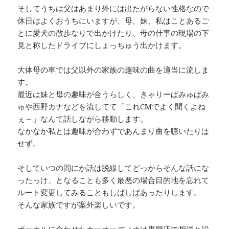
そしてうちは父はあまり外には出たがらない性格なので
休日はよくおうちにいますが、母、妹、私はことあるご
とに愛犬の散歩なりで出かけたり、母の仕事の現場の下
見と称したドライブにしょっちゅう出かけます。
大体母の車では父以外の家族の趣味の曲を適当に流しま
す。
最近は妹と母の趣味が合うらしく、きゃりーぱみゅぱみ
ゅや西野カナなどを流してて「これCMでよく聞くよね
ぇ～」なんて話しながら移動します。
なかなか私とは趣味が合わずであんまり曲を聴いたりは
せず。
そしていつの間にか話は脱線してどっからそんな話にな
ったっけ、となることも多く最悪の場合目的地を忘れて
ルート変更してみることもしばしばあったりします。
そんな家族ですが案外楽しいです。